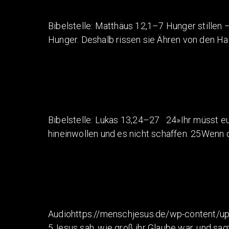
Bibelstelle: Matthäus 12,1–7 Hunger stillen
Hunger. Deshalb rissen sie Ähren von den H
Bibelstelle: Lukas 13,24–27 24»Ihr müsst e
hineinwollen und es nicht schaffen. 25Wenn d
Audiohttps://menschjesus.de/wp-content/u
5Jesus sah, wie groß ihr Glaube war, und sa