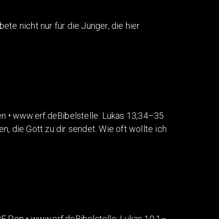
e nicht nur für die Jünger, die hier
• www.erf.deBibelstelle: Lukas 13,34–35
 die Gott zu dir sendet. Wie oft wollte ich
Pop • www.erf.deBibelstelle: Lukas 19,1–