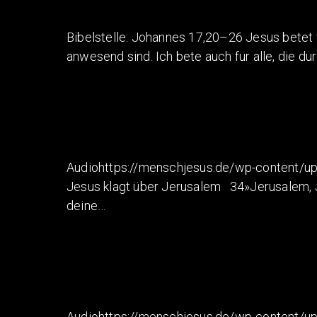
Bibelstelle: Johannes 17,20–26 Jesus betet f
anwesend sind. Ich bete auch für alle, die du
Audiohttps://menschjesus.de/wp-content/up
Jesus klagt über Jerusalem 34»Jerusalem, Jer
deine…
Audiohttps://menschjesus.de/wp-content/u