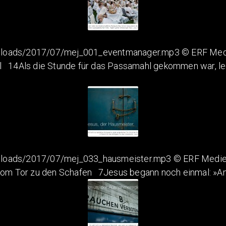
ploads/2017/07/mej_001_eventmanager.mp3 © ERF Medie
l 14Als die Stunde für das Passamahl gekommen war, leg
ploads/2017/07/mej_033_hausmeister.mp3 © ERF Medien 
 vom Tor zu den Schafen 7Jesus begann noch einmal: »Am