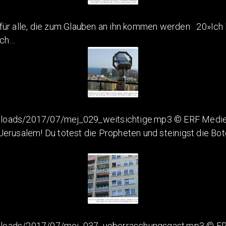
ür alle, die zum Glauben an ihn kommen werden 20»Ich bet
rch…
loads/2017/07/mej_029_weitsichtige.mp3 © ERF Medien 
usalem! Du tötest die Propheten und steinigst die Boten,
ploads/2017/07/mej_037_ueberraschungsgast.mp3 © ERF 