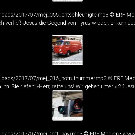
loads/2017/07/mej_056_entschleunigte.mp3 © ERF Medi
verließ Jesus die Gegend von Tyrus wieder. Er kam über
ploads/2017/07/mej_016_notrufnummer.mp3 © ERF Medien
n. Sie riefen: »Herr, rette uns! Wir gehen unter!« 26Jes
ploads/2017/07/mej_021_navi.mp3 © ERF Medien • www.e