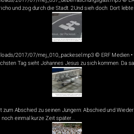
ho und zog durch die Stadt. 2Und sieh doch: Dort lebte 
ploads/2017/07/mej_010_packesel.mp3 © ERF Medien • w
sten Tag sieht Johannes Jesus zu sich kommen. Da sagt
ht zum Abschied zu seinen Jüngern: Abschied und Wieder
 noch einmal kurze Zeit später…