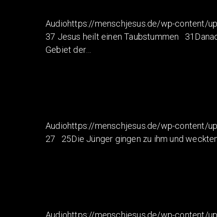
Audiohttps://menschjesus.de/wp-content/up
37 Jesus heilt einen Taubstummen 31Danach 
Gebiet der…
Audiohttps://menschjesus.de/wp-content/u
27 25Die Jünger gingen zu ihm und weckten ih
Audiohttps://menschjesus.de/wp-content/u