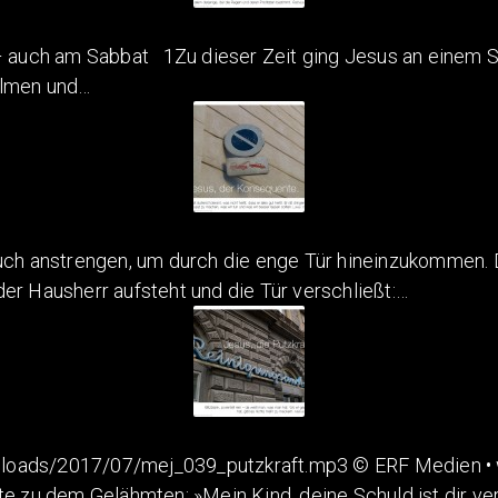
 – auch am Sabbat 1Zu dieser Zeit ging Jesus an einem S
almen und…
uch anstrengen, um durch die enge Tür hineinzukommen. 
er Hausherr aufsteht und die Tür verschließt:…
ploads/2017/07/mej_039_putzkraft.mp3 © ERF Medien • 
gte zu dem Gelähmten: »Mein Kind, deine Schuld ist dir v