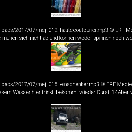
loads/2017/07/mej_012_hautecoutourier.mp3 © ERF Medi
ie mühen sich nicht ab und können weder spinnen noch w
ploads/2017/07/mej_015_einschenker.mp3 © ERF Medien 
esem Wasser hier trinkt, bekommt wieder Durst. 14Aber w