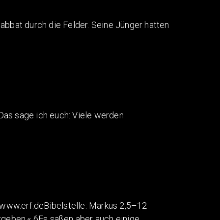
abbat durch die Felder. Seine Jünger hatten
Das sage ich euch: Viele werden
www.erf.deBibelstelle: Markus 2,5–12
ergeben.« 6Es saßen aber auch einige…