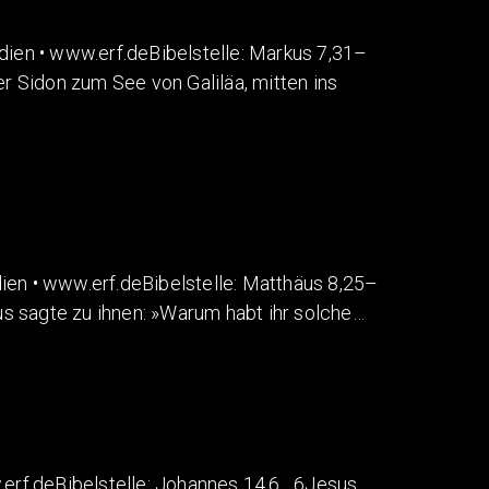
en • www.erf.deBibelstelle: Markus 7,31–
 Sidon zum See von Galiläa, mitten ins
 • www.erf.deBibelstelle: Matthäus 8,25–
us sagte zu ihnen: »Warum habt ihr solche…
rf.deBibelstelle: Johannes 14,6 6Jesus