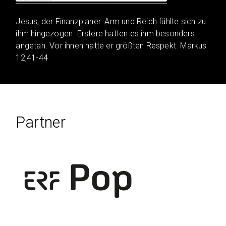
Jesus, der Finanzplaner. Arm und Reich fühlte sich zu
ihm hingezogen. Erstere hatten es ihm besonders
angetan. Vor ihnen hatte er größten Respekt. Markus
12,41-44
Partner